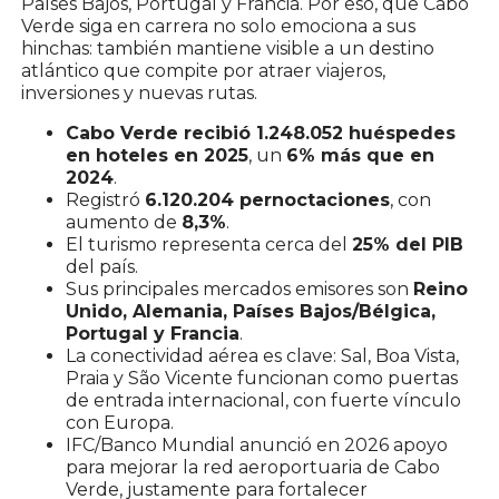
Países Bajos, Portugal y Francia. Por eso, que Cabo
Verde siga en carrera no solo emociona a sus
hinchas: también mantiene visible a un destino
atlántico que compite por atraer viajeros,
inversiones y nuevas rutas.
Cabo Verde recibió 1.248.052 huéspedes
en hoteles en 2025
, un
6% más que en
2024
.
Registró
6.120.204 pernoctaciones
, con
aumento de
8,3%
.
El turismo representa cerca del
25% del PIB
del país.
Sus principales mercados emisores son
Reino
Unido, Alemania, Países Bajos/Bélgica,
Portugal y Francia
.
La conectividad aérea es clave: Sal, Boa Vista,
Praia y São Vicente funcionan como puertas
de entrada internacional, con fuerte vínculo
con Europa.
IFC/Banco Mundial anunció en 2026 apoyo
para mejorar la red aeroportuaria de Cabo
Verde, justamente para fortalecer