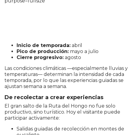
La recolección de hongos silvestres en Uruguay
responde a ciclos naturales muy precisos. Para
2026, el calendario proyectado mantiene la lógica
de los últimos años:
Inicio de temporada:
abril
Pico de producción:
mayo a julio
Cierre progresivo:
agosto
Las condiciones climáticas —especialmente lluvias y
temperaturas— determinan la intensidad de cada
temporada, por lo que las experiencias guiadas se
ajustan semana a semana.
De recolectar a crear experiencias
El gran salto de la Ruta del Hongo no fue solo
productivo, sino turístico. Hoy el visitante puede
participar activamente:
Salidas guiadas de recolección en montes de
eucalipto