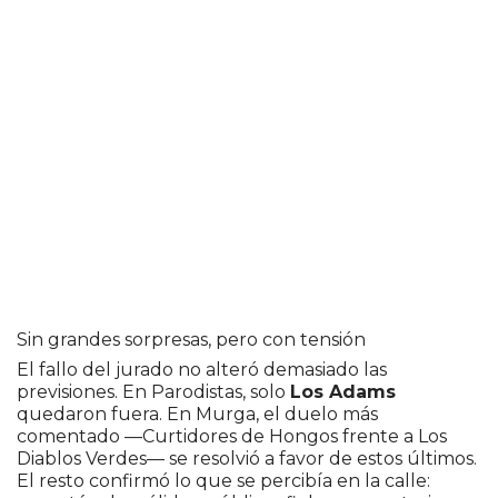
con espectáculos visuales potentes, repertorios
que despertaron ovaciones y también
controversias sobre aforos y horarios que se
extendieron hasta la madrugada.
Ahora el carnaval más largo del mundo entra en
su tramo decisivo. En la madrugada del viernes 20
de febrero se conocieron los 24 conjuntos
clasificados a la Liguilla del Concurso Oficial.
Desde el sábado 21, a las 20:30, el escenario del
Teatro de Verano Ramón Collazo
vuelve a latir
con ocho etapas que prometen definiciones
ajustadas.
Sin grandes sorpresas, pero con tensión
El fallo del jurado no alteró demasiado las
previsiones. En Parodistas, solo
Los Adams
quedaron fuera. En Murga, el duelo más
comentado —Curtidores de Hongos frente a Los
Diablos Verdes— se resolvió a favor de estos últimos.
El resto confirmó lo que se percibía en la calle: