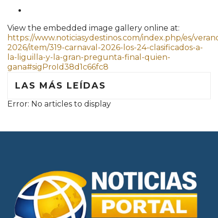
View the embedded image gallery online at:
https://www.noticiasydestinos.com/index.php/es/veran
2026/item/319-carnaval-2026-los-24-clasificados-a-
la-liguilla-y-la-gran-pregunta-final-quien-
gana#sigProId38d1c66fc8
LAS MÁS LEÍDAS
Error: No articles to display