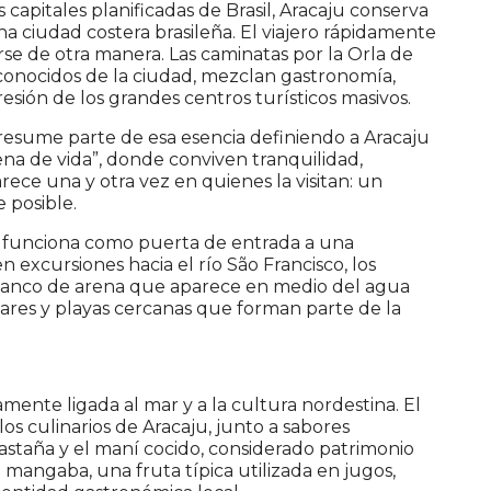
capitales planificadas de Brasil, Aracaju conserva
 ciudad costera brasileña. El viajero rápidamente
e de otra manera. Las caminatas por la Orla de
 conocidos de la ciudad, mezclan gastronomía,
presión de los grandes centros turísticos masivos.
 resume parte de esa esencia definiendo a Aracaju
na de vida”, donde conviven tranquilidad,
rece una y otra vez en quienes la visitan: un
 posible.
n funciona como puerta de entrada a una
n excursiones hacia el río São Francisco, los
banco de arena que aparece en medio del agua
ares y playas cercanas que forman parte de la
nte ligada al mar y a la cultura nordestina. El
s culinarios de Aracaju, junto a sabores
a castaña y el maní cocido, considerado patrimonio
 mangaba, una fruta típica utilizada en jugos,