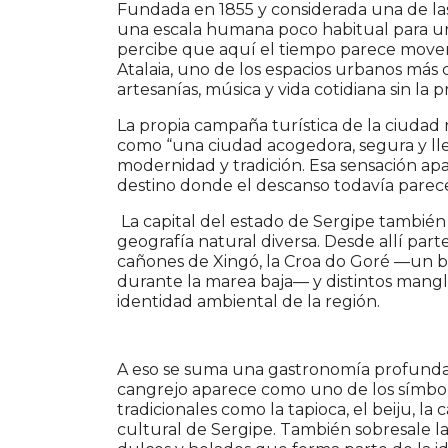
Fundada en 1855 y considerada una de las 
una escala humana poco habitual para una
percibe que aquí el tiempo parece movers
Atalaia, uno de los espacios urbanos más
artesanías, música y vida cotidiana sin la 
La propia campaña turística de la ciudad
como “una ciudad acogedora, segura y lle
modernidad y tradición. Esa sensación apa
destino donde el descanso todavía parece
La capital del estado de Sergipe tambié
geografía natural diversa. Desde allí parte
cañones de Xingó, la Croa do Goré —un 
durante la marea baja— y distintos mangl
identidad ambiental de la región.
A eso se suma una gastronomía profundame
cangrejo aparece como uno de los símbolo
tradicionales como la tapioca, el beiju, l
cultural de Sergipe. También sobresale la