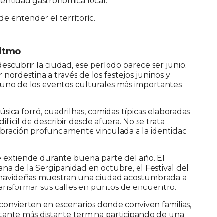
dentidad gastronómica local.
e entender el territorio.
ritmo
escubrir la ciudad, ese período parece ser junio.
nordestina a través de los festejos juninos y
, uno de los eventos culturales más importantes
sica forró, cuadrilhas, comidas típicas elaboradas
ifícil de describir desde afuera. No se trata
bración profundamente vinculada a la identidad
e extiende durante buena parte del año. El
ana de la Sergipanidad en octubre, el Festival del
es navideñas muestran una ciudad acostumbrada a
 transformar sus calles en puntos de encuentro.
e convierten en escenarios donde conviven familias,
visitante más distante termina participando de una