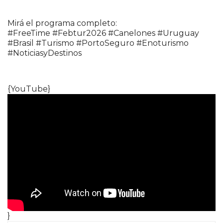
Mirá el programa completo:
#FreeTime #Febtur2026 #Canelones #Uruguay
#Brasil #Turismo #PortoSeguro #Enoturismo
#NoticiasyDestinos
{YouTube}
}